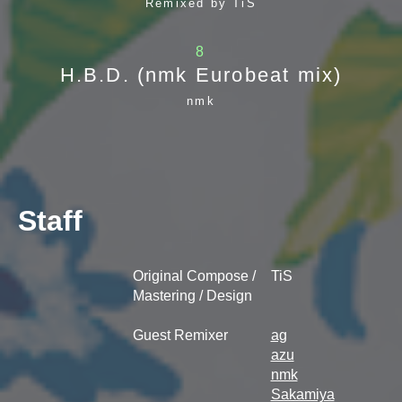
Remixed by TiS
8
H.B.D. (nmk Eurobeat mix)
nmk
Staff
Original Compose /
TiS
Mastering / Design
Guest Remixer
ag
azu
nmk
Sakamiya