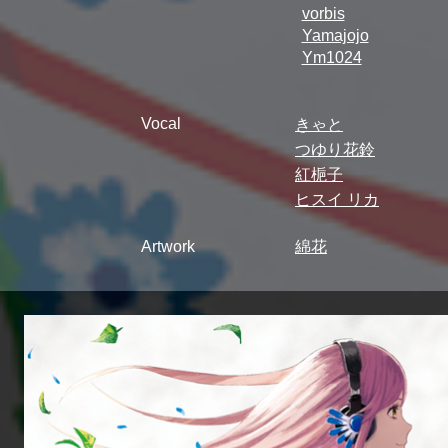
vorbis
Yamajojo
Ym1024
Vocal
きゃと
つゆり花鈴
紅梔子
ヒスイ リカ
Artwork
綿花