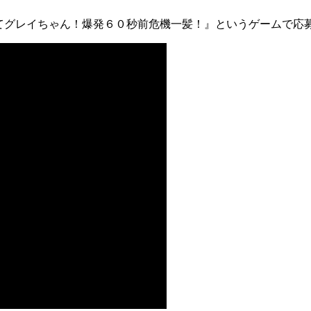
てグレイちゃん！爆発６０秒前危機一髪！』というゲームで応