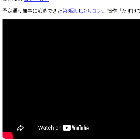
予定通り無事に応募できた
第8回UEぷちコン
。拙作『たすけ