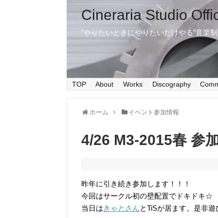
Cineraria Studio Offi
”やりたいときにやりたいだけやる”音楽
TOP
About
Works
Discography
Comm
ホーム
イベント参加情報
4/26 M3-2015春 
昨年に引き続き参加します！！！
今回はサークル初の壁配置でドキドキ☆
当日は
きゃとさん
とTiSが居ます。是非