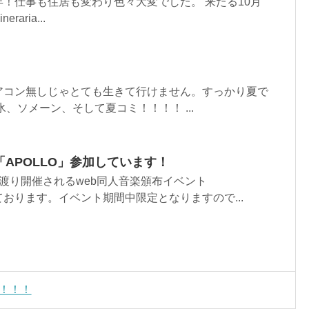
！仕事も住居も変わり色々大変でした。 来たる10月
raria...
アコン無しじゃとても生きて行けません。すっかり夏で
、ソメーン、そして夏コミ！！！！ ...
「APOLLO」参加しています！
日間に渡り開催されるweb同人音楽頒布イベント
ております。イベント期間中限定となりますので...
公開！！！