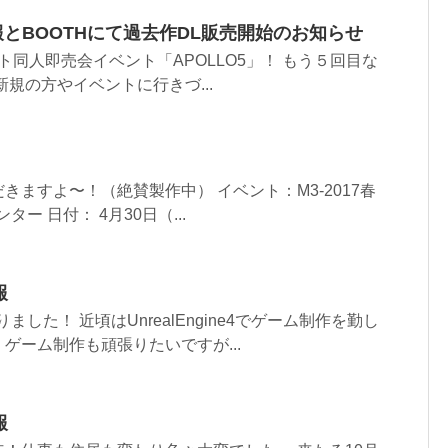
情報とBOOTHにて過去作DL販売開始のお知らせ
ット同人即売会イベント「APOLLO5」！ もう５回目な
規の方やイベントに行きづ...
きますよ〜！（絶賛製作中） イベント：M3-2017春
ター 日付： 4月30日（...
報
した！ 近頃はUnrealEngine4でゲーム制作を勤し
ゲーム制作も頑張りたいですが...
報