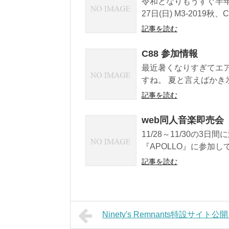
令和となりもうすぐ半年
27日(日) M3-2019秋、Cine
記事を読む
C88 参加情報
最近暑くなりすぎてエ
すね。 夏と言えばかき氷
記事を読む
web同人音楽即売会
11/28～11/30の3
『APOLLO』に参加し
記事を読む
Ninety's Remnants特設サイト