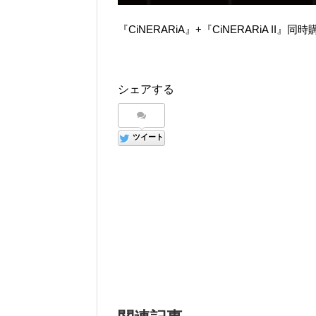
『CiNERARiA』+『CiNERARiA II』
シェアする
ツイート