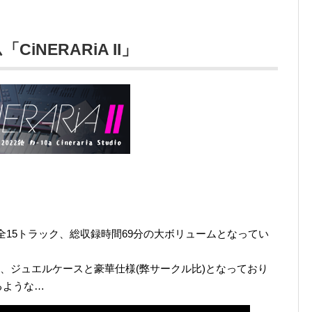
iNERARiA II」
の全15トラック、総収録時間69分の大ボリュームとなってい
ト、ジュエルケースと豪華仕様(弊サークル比)となっており
るような…