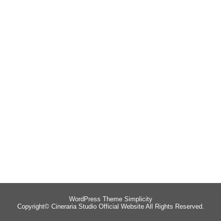
WordPress Theme
Simplicity
Copyright©
Cineraria Studio Official Website
All Rights Reserved.