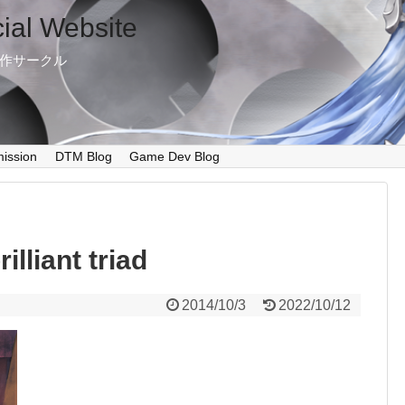
cial Website
制作サークル
ission
DTM Blog
Game Dev Blog
lliant triad
2014/10/3
2022/10/12