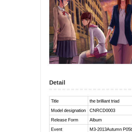
Detail
Title
the brilliant triad
Model designation
CNRCD0003
Release Form
Album
Event
M3-2013Autumn P05b “