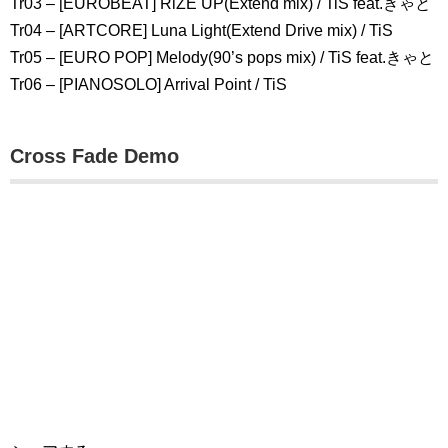
Tr03 – [EUROBEAT] RiZE UP(Extend mix) / TiS feat.きゃと
Tr04 – [ARTCORE] Luna Light(Extend Drive mix) / TiS
Tr05 – [EURO POP] Melody(90’s pops mix) / TiS feat.きゃと
Tr06 – [PIANOSOLO] Arrival Point / TiS
Cross Fade Demo