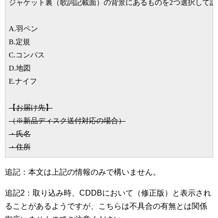
ジャケット裏（歌詞記載面）の背景にあるものを
2
つ選択して記
A.
羽ペン
B.
定規
C.
コンパス
D.
地図
E.ナイフ
（※
新品ディスク送付
対応
の場合
）
・氏名

・住所
追記：本文は上記の情報のみで構いません。
追記2：取り込み時、CDDBにおいて（修正版）と表示され
ることがあるようですが、こちらは不具合の有無とは関係