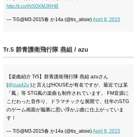
http://t.co/jNS0XMJRHB
— TiS@M3-2015春 か14a (@tis_atisie)
April 8, 2015
Tr.5 群青護衛飛行隊 燕組 / azu
【楽曲紹介 Tr5】群青護衛飛行隊 燕組 azuさん
(
@zua42u
)と言えばHOUSEが有名ですが、最近では某
「鳳」等 STG風の楽曲も制作されています。 FM音源に
こだわった音作り、ドラマチックな展開で、往年のSTG
のゲーム画面が脳裏に思い浮かぶ曲に仕上がっていま
す！
— TiS@M3-2015春 か14a (@tis_atisie)
April 8, 2015