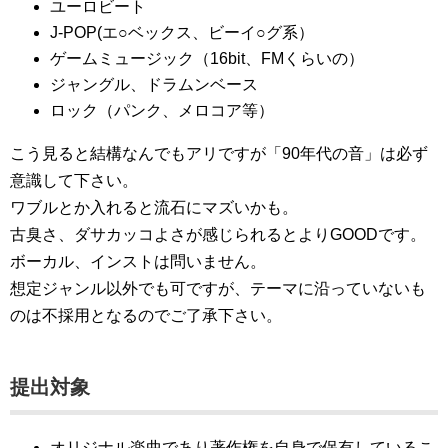
ユーロビート
J-POP(エ○ベックス、ビーイ○グ系）
ゲームミュージック（16bit、FMくらいの）
ジャングル、ドラムンベース
ロック（パンク、メロコア等）
こう見ると結構なんでもアリですが「90年代の音」は必ず
意識して下さい。
ワブルとか入れると流石にマズいかも。
古臭さ、ダサカッコよさが感じられるとよりGOODです。
ボーカル、インストは問いません。
想定ジャンル以外でも可ですが、テーマに沿っていないも
のは不採用となるのでご了承下さい。
提出対象
オリジナル楽曲であり著作権を自身で保有しているこ