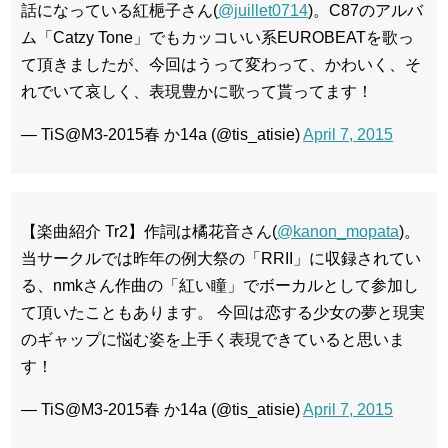
話になっている紅梔子さん(
@juillet0714
)。C87のアルバ
ム「Catzy Tone」でもカッコいい系EUROBEATを歌っ
て頂きましたが、今回はうって変わって、かわいく、そ
れでいて哀しく、表現豊かに歌って貰ってます！
— TiS@M3-2015春 か14a (@tis_atisie)
April 7, 2015
【楽曲紹介 Tr2】作詞は橘花音さん(
@kanon_mopata
)。
当サークルでは昨年の例大祭の「RRII」に収録されてい
る、nmkさん作曲の「紅い瞳」でボーカルとして参加し
て頂いたこともあります。 今回は恋する少女の夢と現実
のギャップに悩む姿を上手く表現できていると思いま
す！
— TiS@M3-2015春 か14a (@tis_atisie)
April 7, 2015